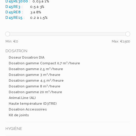
D45RE3000
: 0,03 à 1%
D45RE3
: 0,5 à 3%
D45RE8
: 3 à 8%
D45RE15
: 0,2 à 1,5%
Min: €
0
Max: €
1500
DOSATRON
Doseur Dosatron DIA
Dosatron gamme Compact 0,7 m³/heure
Dosatron gamme 2,5 m³/heure
Dosatron gamme 3 m³/heure
Dosatron gamme 4,5 m³/heure
Dosatron gamme 8 m³/heure
Dosatron gamme 20 m³/heure
Animal Line (AL)
Haute température (D3TRE)
Dosatron Accessoires
Kit de joints
HYGIÈNE