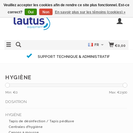
Veuillez accepter les cookies afin de rendre ce site plus fonctionnel. Est-ce
correct?
Oui
Non
En savoir plus sur les témoins (cookies) »
FR
€0,00
SUPPORT TECHNIQUE & ADMINISTRATIF
HYGIÈNE
Min: €
0
Max: €
2500
DOSATRON
HYGIÈNE
Tapis de désinfection / Tapis pédiluve
Centrales d'hygiène
Canons à mousse