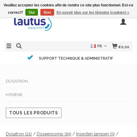
Veuillez accepter les cookies afin de rendre ce site plus fonctionnel. Est-ce
correct?
Oui
Non
En savoir plus sur les témoins (cookies) »
FR
€0,00
SUPPORT TECHNIQUE & ADMINISTRATIF
DOSATRON
HYGIÈNE
TOUS LES PRODUITS
Dosatron
(21)
/
Doseerpomp
(19)
/
Insecten lampen
(5)
/