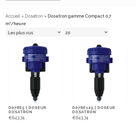
Accueil
»
Dosatron
»
Dosatron gamme Compact 0,7
m³/heure
D07RE5 | DOSEUR
D07RE125 | DOSEUR
DOSATRON
DOSATRON
€643,74
€643,74