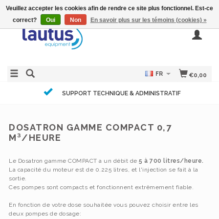
Veuillez accepter les cookies afin de rendre ce site plus fonctionnel. Est-ce
correct?
Oui
Non
En savoir plus sur les témoins (cookies) »
FR
€0,00
SUPPORT TECHNIQUE & ADMINISTRATIF
DOSATRON GAMME COMPACT 0,7
M³/HEURE
Le Dosatron gamme COMPACT a un débit de
5 à 700 litres/heure.
La capacité du moteur est de 0.225 litres, et l'injection se fait à la
sortie.
Ces pompes sont compacts et fonctionnent extrêmement fiable.
En fonction de votre dose souhaitée vous pouvez choisir entre les
deux pompes de dosage: