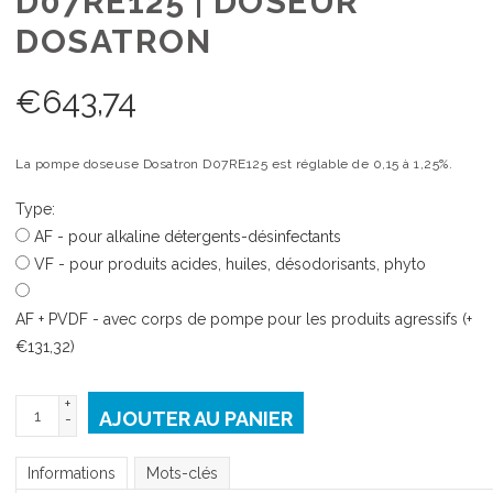
D07RE125 | DOSEUR
DOSATRON
€
643,74
La pompe doseuse Dosatron D07RE125 est réglable de 0,15 à 1,25%.
Type:
AF - pour alkaline détergents-désinfectants
VF - pour produits acides, huiles, désodorisants, phyto
AF + PVDF - avec corps de pompe pour les produits agressifs (+
€131,32)
+
AJOUTER AU PANIER
-
Informations
Mots-clés