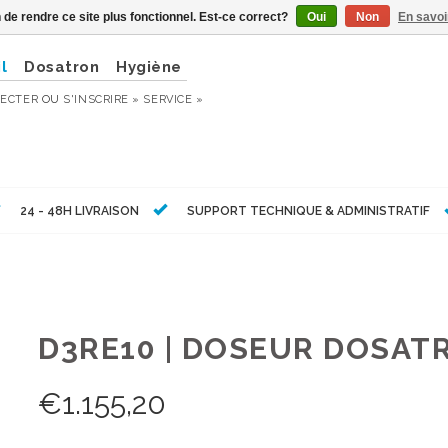
n de rendre ce site plus fonctionnel. Est-ce correct?
Oui
Non
En savoi
l
Dosatron
Hygiène
ECTER
OU
S'INSCRIRE »
SERVICE »
24 - 48H LIVRAISON
SUPPORT TECHNIQUE & ADMINISTRATIF
D3RE10 | DOSEUR DOSATR
€
1.155,20