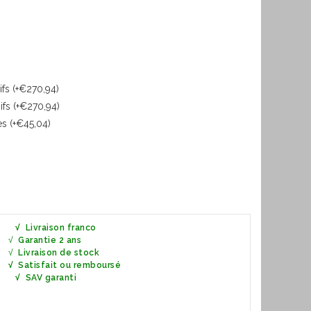
fs (+€270,94)
fs (+€270,94)
es (+€45,04)
√
Livraison franco
√
Garantie 2 ans
√
Livraison de stock
√ Satisfait ou remboursé
nti