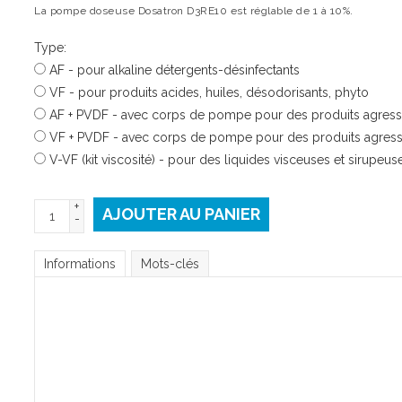
La pompe doseuse Dosatron D3RE10 est réglable de 1 à 10%.
Type:
AF - pour alkaline détergents-désinfectants
VF - pour produits acides, huiles, désodorisants, phyto
AF + PVDF - avec corps de pompe pour des produits agressi
VF + PVDF - avec corps de pompe pour des produits agressi
V-VF (kit viscosité) - pour des liquides visceuses et sirupeus
+
AJOUTER AU PANIER
-
Informations
Mots-clés
√ SAV gara