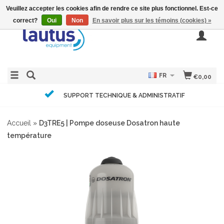
Veuillez accepter les cookies afin de rendre ce site plus fonctionnel. Est-ce
correct?
Oui
Non
En savoir plus sur les témoins (cookies) »
FR
€0,00
SUPPORT TECHNIQUE & ADMINISTRATIF
Accueil
»
D3TRE5 | Pompe doseuse Dosatron haute
température