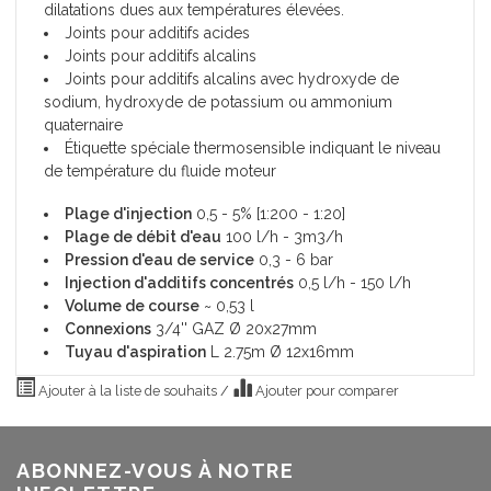
dilatations dues aux températures élevées.
Joints pour additifs acides
Joints pour additifs alcalins
Joints pour additifs alcalins avec hydroxyde de
sodium, hydroxyde de potassium ou ammonium
quaternaire
Étiquette spéciale thermosensible indiquant le niveau
de température du fluide moteur
Plage d'injection
0,5 - 5% [1:200 - 1:20]
Plage de débit d'eau
100 l/h - 3m3/h
Pression d'eau de service
0,3 - 6 bar
Injection d'additifs concentrés
0,5 l/h - 150 l/h
Volume de course
~ 0,53 l
Connexions
3/4'' GAZ Ø 20x27mm
Tuyau d'aspiration
L 2.75m Ø 12x16mm
Ajouter à la liste de souhaits
/
Ajouter pour comparer
ABONNEZ-VOUS À NOTRE