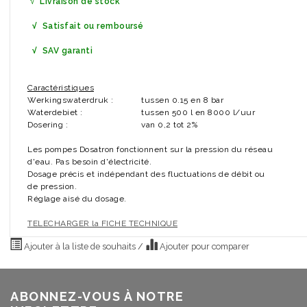
√
Livraison de stock
√ Satisfait ou remboursé
√ SAV garanti
Caractéristiques
Werkingswaterdruk :
tussen 0.15 en 8 bar
Waterdebiet :
tussen 500 l en 8000 l/uur
Dosering :
van 0,2 tot 2%
Les pompes Dosatron fonctionnent sur la pression du réseau
d'eau. Pas besoin d'électricité.
Dosage précis et indépendant des fluctuations de débit ou
de pression.
Réglage aisé du dosage.
TELECHARGER la FICHE TECHNIQUE
Ajouter à la liste de souhaits
/
Ajouter pour comparer
ABONNEZ-VOUS À NOTRE