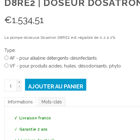
D8RE2 | DOSEUR DOSATRO
€
1.534,51
La pompe doseuse Dosatron D8RE2 est réglable de 0.2 à 2%.
Type:
AF - pour alkaline détergents-désinfectants
VF - pour produits acides, huiles, désodorisants, phyto
+
AJOUTER AU PANIER
-
Informations
Mots-clés
√
Livraison franco
√
Garantie 2 ans