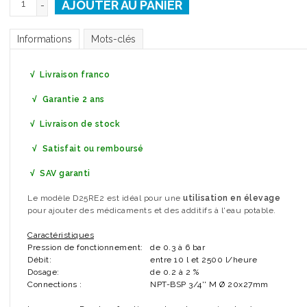
AJOUTER AU PANIER
-
Informations
Mots-clés
√
Livraison franco
√
Garantie 2 ans
√
Livraison de stock
√ Satisfait ou remboursé
√ SAV garanti
Le modèle D25RE2 est idéal pour une
utilisation en élevage
pour ajouter des médicaments et des additifs à l'eau potable.
Caractéristiques
Pression de fonctionnement:
de 0.3 à 6 bar
Débit:
entre 10 l et 2500 l/heure
Dosage:
de 0.2 à 2 %
Connections :
NPT-BSP 3/4'' M Ø 20x27mm