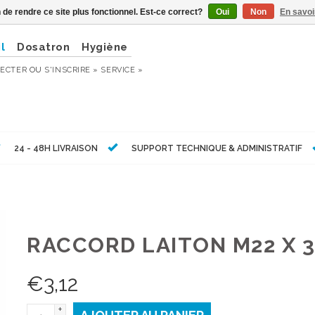
n de rendre ce site plus fonctionnel. Est-ce correct?
Oui
Non
En savoi
l
Dosatron
Hygiène
ECTER
OU
S'INSCRIRE »
SERVICE »
24 - 48H LIVRAISON
SUPPORT TECHNIQUE & ADMINISTRATIF
RACCORD LAITON M22 X 
€
3,12
+