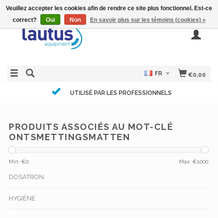
Veuillez accepter les cookies afin de rendre ce site plus fonctionnel. Est-ce
correct?
Oui
Non
En savoir plus sur les témoins (cookies) »
FR
€0,00
UTILISÉ PAR LES PROFESSIONNELS
PRODUITS ASSOCIÉS AU MOT-CLÉ
ONTSMETTINGSMATTEN
Min: €
0
Max: €
1000
DOSATRON
HYGIÈNE