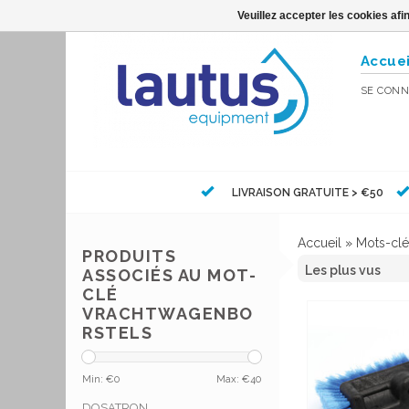
Veuillez accepter les cookies afi
Accuei
SE CONN
LIVRAISON GRATUITE > €50
Accueil
»
Mots-clé
PRODUITS
ASSOCIÉS AU MOT-
CLÉ
VRACHTWAGENBO
RSTELS
Min: €
0
Max: €
40
DOSATRON