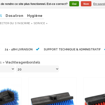
n de rendre ce site plus fonctionnel. Est-ce correct?
Oui
Non
En savoi
l
Dosatron
Hygiène
ECTER
OU
S'INSCRIRE »
SERVICE »
24 - 48H LIVRAISON
SUPPORT TECHNIQUE & ADMINISTRATIF
s
»
Vrachtwagenborstels