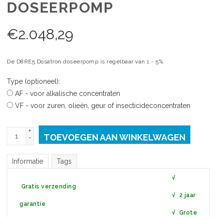
DOSEERPOMP
€
2.048,29
De D8RE5 Dosatron doseerpomp is regelbaar van 1 - 5%.
Type (optioneel):
AF - voor alkalische concentraten
VF - voor zuren, olieën, geur of insecticideconcentraten
+
TOEVOEGEN AAN WINKELWAGEN
-
Informatie
Tags
√
Gratis verzending
√ 2 jaar
garantie
√ Grote