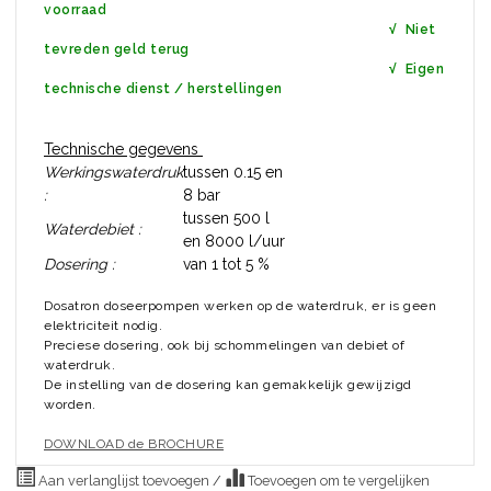
voorraad
√ Niet
tevreden geld terug
√ Eigen
technische dienst / herstellingen
Technische gegevens
Werkingswaterdruk
tussen 0.15 en
:
8 bar
tussen 500 l
Waterdebiet :
en 8000 l/uur
Dosering :
van 1 tot 5 %
Dosatron doseerpompen werken op de waterdruk, er is geen
elektriciteit nodig.
Preciese dosering, ook bij schommelingen van debiet of
waterdruk.
De instelling van de dosering kan gemakkelijk gewijzigd
worden.
DOWNLOAD de BROCHURE
Aan verlanglijst toevoegen
/
Toevoegen om te vergelijken