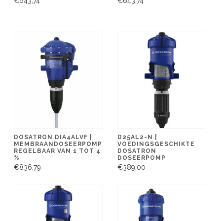
€643,74
€643,74
DOSATRON DIA4ALVF |
D25AL2-N |
MEMBRAANDOSEERPOMP
VOEDINGSGESCHIKTE
REGELBAAR VAN 1 TOT 4
DOSATRON
%
DOSEERPOMP
€836,79
€389,00