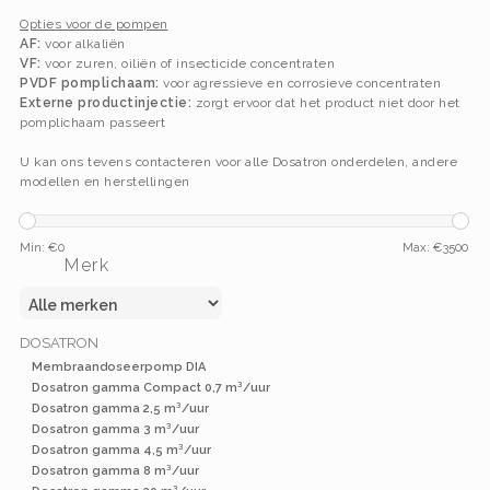
Opties voor de pompen
AF:
voor alkaliën
VF:
voor zuren, oiliën of insecticide concentraten
PVDF pomplichaam:
voor agressieve en corrosieve concentraten
Externe productinjectie:
zorgt ervoor dat het product niet door het
pomplichaam passeert
U kan ons tevens contacteren voor alle Dosatron onderdelen, andere
modellen en herstellingen
Min: €
0
Max: €
3500
Merk
DOSATRON
Membraandoseerpomp DIA
Dosatron gamma Compact 0,7 m³/uur
Dosatron gamma 2,5 m³/uur
Dosatron gamma 3 m³/uur
Dosatron gamma 4,5 m³/uur
Dosatron gamma 8 m³/uur