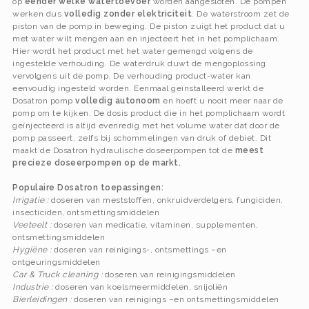
op
eender welke watertoevoer
worden aangesloten. De pompen
werken dus
volledig zonder elektriciteit
. De waterstroom zet de
piston van de pomp in beweging.
De piston zuigt het product dat u
met water wilt mengen aan en injecteert het in het pomplichaam.
Hier wordt het product met het water gemengd volgens de
ingestelde verhouding. De waterdruk duwt de mengoplossing
vervolgens uit de pomp. De verhouding product-water kan
eenvoudig ingesteld worden. Eenmaal geïnstalleerd werkt de
Dosatron pomp
volledig autonoom
en hoeft u nooit meer naar de
pomp om te kijken. De dosis product die in het pomplichaam wordt
geïnjecteerd is altijd evenredig met het volume water dat door de
pomp passeert, zelfs bij schommelingen van druk of debiet. Dit
maakt de Dosatron hydraulische doseerpompen tot de
meest
precieze doseerpompen op de markt.
Populaire Dosatron toepassingen:
Irrigatie :
doseren van meststoffen, onkruidverdelgers, fungiciden,
insecticiden, ontsmettingsmiddelen
Veeteelt :
doseren van medicatie, vitaminen, supplementen,
ontsmettingsmiddelen
Hygiëne :
doseren van reinigings-, ontsmettings –en
ontgeuringsmiddelen
Car & Truck cleaning :
doseren van reinigingsmiddelen
Industrie :
doseren van koelsmeermiddelen, snijoliën
Bierleidingen :
doseren van reinigings –en ontsmettingsmiddelen