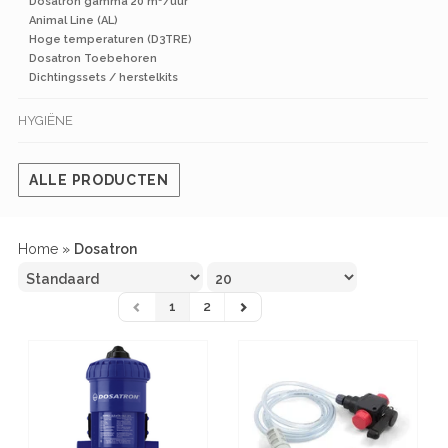
Dosatron gamma 20 m³/uur
Animal Line (AL)
Hoge temperaturen (D3TRE)
Dosatron Toebehoren
Dichtingssets / herstelkits
HYGIËNE
ALLE PRODUCTEN
Home
»
Dosatron
1
2