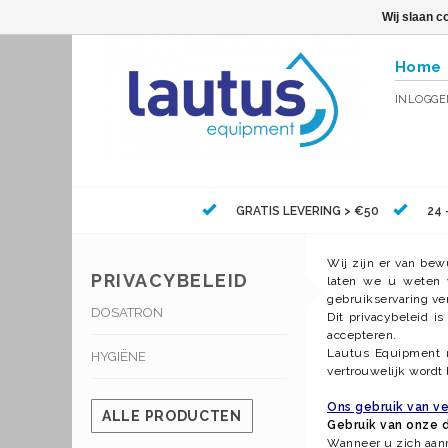
Wij slaan c
Home
INLOGG
GRATIS LEVERING > €50
24 
Wij zijn er van bew
PRIVACYBELEID
laten we u weten 
gebruikservaring ve
DOSATRON
Dit privacybeleid 
accepteren.
Lautus Equipment re
HYGIËNE
vertrouwelijk wordt
Ons gebruik van 
ALLE PRODUCTEN
Gebruik van onze 
Wanneer u zich aan