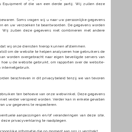
 Equipment of die van een derde partij. Wij zullen deze
n bewaren. Soms vragen wij u naar uw persoonlijke gegevens
erken en uw verzoeken te beantwoorden. De gegevens worden
j. Wij zullen deze gegevens niet combineren met andere
zodat wij onze diensten hierop kunnen afstemmen.
tst) om de website te helpen analyseren hoe gebruikers de
kan worden overgebracht naar eigen beveiligde servers van
n hoe u de website gebruikt, om rapporten over de website-
n internetgebruik.
den beschreven in dit privacybeleid tenzij we van tevoren
 gebruiken ten behoeve van onze webwinkel. Deze gegevens
niet verder verspreid worden. Verder kan in enkele gevallen
 van uw gegevens te respecteren.
Eventuele aanpassingen en/of veranderingen van deze site,
 deze privacyverklaring te raadplegen.
rsoonlijke informatie die op moment aan ons is verstrekt.