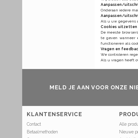
Aanpassen/uitschri
Onderaan iedere mai
Aanpassen/uitschr
Als u uw gegevens a
Cookies uitzetten
De meeste browsers 
te geven wanneer e
functioneren als coo
Vragen en feedba
We controleren regel
Als u vragen heeft 
MELD JE AAN VOOR ONZE N
KLANTENSERVICE
PROD
Contact
Alle prod
Betaalmethoden
Nieuwe p