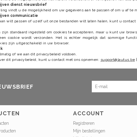
jven dienst nieuwsbrief
ling vindt u de mogelijkheid om uw gegevens aan te passen of om u af te 
ijven communicatie
an wilt passen of uzelf uit onze bestanden wilt laten halen, kunt u conta
zijn standaard ingesteld om cookies te accepteren, maar u kunt uw browse
en cookie wordt verzonden. Het is echter mogelijk dat sommige functie
kies zijn uitgeschakeld in uw browser.
ck
matig of we aan dit privacybeleid voldoen.
over dit privacybeleid, kunt u contact met ons opnemen:
support@lautus.be
|
IEUWSBRIEF
UCTEN
ACCOUNT
ucten
Registreren
roducten
Mijn bestellingen