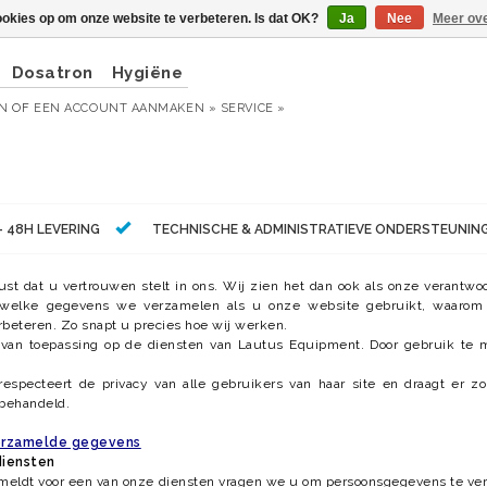
ookies op om onze website te verbeteren. Is dat OK?
Ja
Nee
Meer ove
Dosatron
Hygiëne
EN
OF
EEN ACCOUNT AANMAKEN »
SERVICE »
- 48H LEVERING
TECHNISCHE & ADMINISTRATIEVE ONDERSTEUNIN
ust dat u vertrouwen stelt in ons. Wij zien het dan ook als onze verantw
welke gegevens we verzamelen als u onze website gebruikt, waar
rbeteren. Zo snapt u precies hoe wij werken.
is van toepassing op de diensten van Lautus Equipment. Door gebruik te 
specteert de privacy van alle gebruikers van haar site en draagt er zor
 behandeld.
verzamelde gegevens
diensten
meldt voor een van onze diensten vragen we u om persoonsgegevens te ver