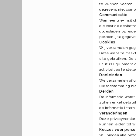
te kunnen voeren. 
gegevens niet combi
Communicatie
Wanneer u e-mail of
die voor de desbetr
opgeslagen op eige
persoonlijke gegeve
Cookies
Wij verzamelen gege
Deze website maakt 
site gebruiken. De 
Lautus Equipment of
activiteit op te ste
Doeleinden
We verzamelen of ge
uw toestemming hie
Derden
De informatie word
zullen enkel gebruik
de informatie inter
Veranderingen
Deze privacyverklar
kunnen leiden tot w
Keuzes voor pers
Wij bieden alle bezo