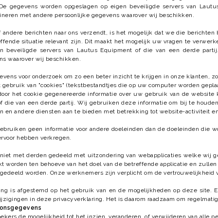
De gegevens worden opgeslagen op eigen beveiligde servers van Lautus
neren met andere persoonlijke gegevens waarover wij beschikken.
 andere berichten naar ons verzendt, is het mogelijk dat we die berichte
effende situatie relevant zijn. Dit maakt het mogelijk uw vragen te verw
n beveiligde servers van Lautus Equipment of die van een derde parti
ns waarover wij beschikken.
vens voor onderzoek om zo een beter inzicht te krijgen in onze klanten, 
gebruik van "cookies" (tekstbestandtjes die op uw computer worden geplaa
door het cookie gegenereerde informatie over uw gebruik van de website 
 die van een derde partij. Wij gebruiken deze informatie om bij te houde
llen en andere diensten aan te bieden met betrekking tot website-activiteit e
bruiken geen informatie voor andere doeleinden dan de doeleinden die wor
rvoor hebben verkregen.
t niet met derden gedeeld met uitzondering van webapplicaties welke wij
t worden ten behoeve van het doel van de betreffende applicatie en zullen 
n gedeeld worden. Onze werknemers zijn verplicht om de vertrouwelijkheid
ing is afgestemd op het gebruik van en de mogelijkheden op deze site. 
ijzigingen in deze privacyverklaring. Het is daarom raadzaam om regelmatig
oonsgegevens
ekers de mogelijkheid tot het inzien, veranderen, of verwijderen van alle pe