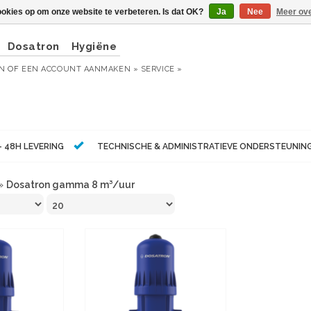
ookies op om onze website te verbeteren. Is dat OK?
Ja
Nee
Meer ove
Dosatron
Hygiëne
EN
OF
EEN ACCOUNT AANMAKEN »
SERVICE »
- 48H LEVERING
TECHNISCHE & ADMINISTRATIEVE ONDERSTEUNIN
»
Dosatron gamma 8 m³/uur