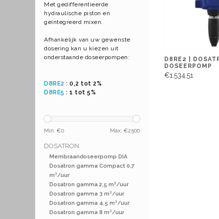
Met gedifferentieerde
hydraulische piston en
geïntegreerd mixen.
Afhankelijk van uw gewenste
dosering kan u kiezen uit
onderstaande doseerpompen:
D8RE2 | DOSA
DOSEERPOMP
€1.534,51
D8RE2
: 0,2 tot 2%
D8RE5
: 1 tot 5%
Min: €
0
Max: €
2500
DOSATRON
Membraandoseerpomp DIA
Dosatron gamma Compact 0,7
m³/uur
Dosatron gamma 2,5 m³/uur
Dosatron gamma 3 m³/uur
Dosatron gamma 4,5 m³/uur
Dosatron gamma 8 m³/uur