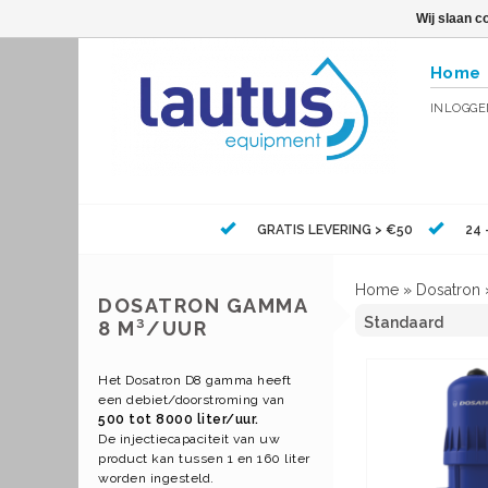
Wij slaan c
Home
INLOGG
GRATIS LEVERING > €50
24 
Home
»
Dosatron
DOSATRON GAMMA
8 M³/UUR
Het Dosatron D8 gamma heeft
een debiet/doorstroming van
500 tot 8000 liter/uur.
De injectiecapaciteit van uw
product kan tussen 1 en 160 liter
worden ingesteld.