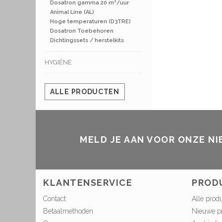
Dosatron gamma 20 m³/uur
Animal Line (AL)
Hoge temperaturen (D3TRE)
Dosatron Toebehoren
Dichtingssets / herstelkits
HYGIËNE
ALLE PRODUCTEN
MELD JE AAN VOOR ONZE N
KLANTENSERVICE
PROD
Contact
Alle prod
Betaalmethoden
Nieuwe p