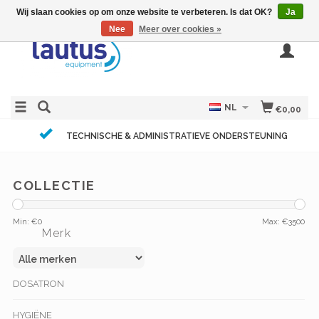
Wij slaan cookies op om onze website te verbeteren. Is dat OK?
Ja
Nee
Meer over cookies »
NL
€0,00
TECHNISCHE & ADMINISTRATIEVE ONDERSTEUNING
COLLECTIE
Min: €
0
Max: €
3500
Merk
DOSATRON
HYGIËNE