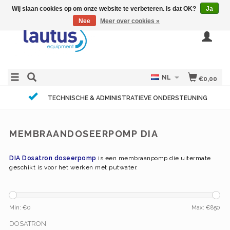
Wij slaan cookies op om onze website te verbeteren. Is dat OK?
Ja
Nee
Meer over cookies »
NL
€0,00
TECHNISCHE & ADMINISTRATIEVE ONDERSTEUNING
MEMBRAANDOSEERPOMP DIA
DIA Dosatron doseerpomp
is een membraanpomp die uitermate
geschikt is voor het werken met putwater.
Min: €
0
Max: €
850
DOSATRON