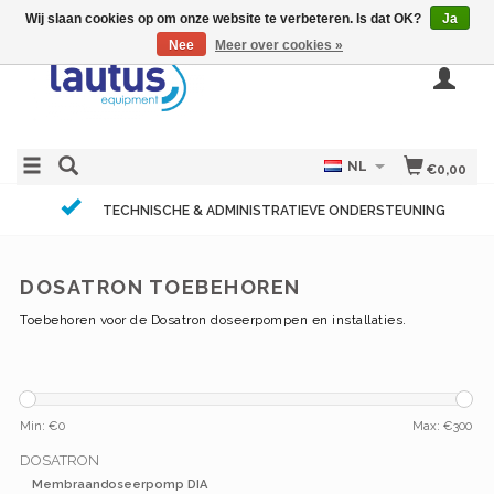
Wij slaan cookies op om onze website te verbeteren. Is dat OK?
Ja
Nee
Meer over cookies »
NL
€0,00
TECHNISCHE & ADMINISTRATIEVE ONDERSTEUNING
DOSATRON TOEBEHOREN
Toebehoren voor de Dosatron doseerpompen en installaties.
Min: €
0
Max: €
300
DOSATRON
Membraandoseerpomp DIA