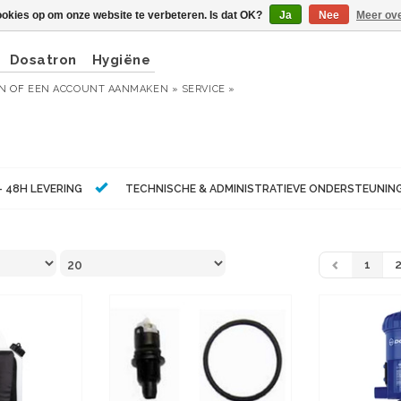
ookies op om onze website te verbeteren. Is dat OK?
Ja
Nee
Meer ove
Dosatron
Hygiëne
EN
OF
EEN ACCOUNT AANMAKEN »
SERVICE »
- 48H LEVERING
TECHNISCHE & ADMINISTRATIEVE ONDERSTEUNIN
1