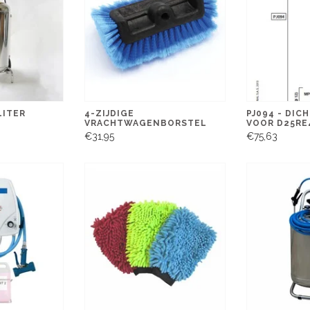
LITER
4-ZIJDIGE
PJ094 - DIC
VRACHTWAGENBORSTEL
VOOR D25RE
€31,95
€75,63