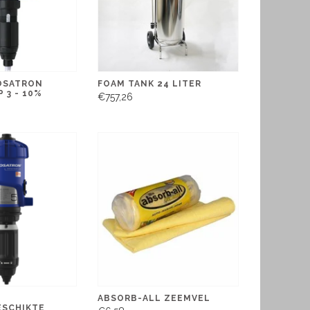
DOSATRON
FOAM TANK 24 LITER
 3 - 10%
€757,26
ABSORB-ALL ZEEMVEL
SCHIKTE