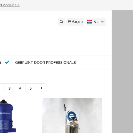
r cookies »
€0,00
NL
G
GEBRUIKT DOOR PROFESSIONALS
2
3
4
5