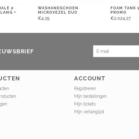
RALE 2
WASHANDSCHOEN
FOAM TANK 1
SLANG +
MICROVEZEL DUO
PROMO
€4,29
€2.024,27
IEUWSBRIEF
UCTEN
ACCOUNT
ucten
Registreren
roducten
Mijn bestellingen
ngen
Mijn tickets
Mijn verlanglijst