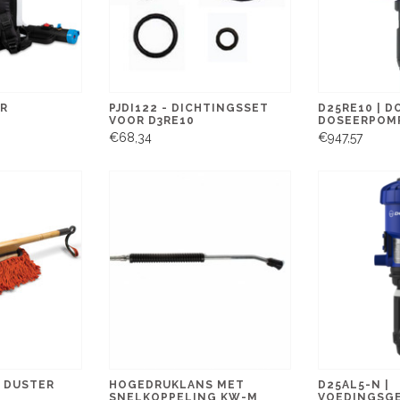
R
PJDI122 - DICHTINGSSET
D25RE10 | 
VOOR D3RE10
DOSEERPOMP
€68,34
€947,57
 DUSTER
HOGEDRUKLANS MET
D25AL5-N |
SNELKOPPELING KW-M
VOEDINGSGE