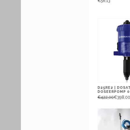
€56,13
D25RE2 | DOSA
DOSEERPOMP 0,
€422,00
€398,0