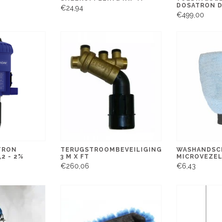
DOSATRON 
€24,94
€499,00
TRON
TERUGSTROOMBEVEILIGING
WASHANDSC
2 - 2%
3 M X FT
MICROVEZE
0
€260,06
€6,43