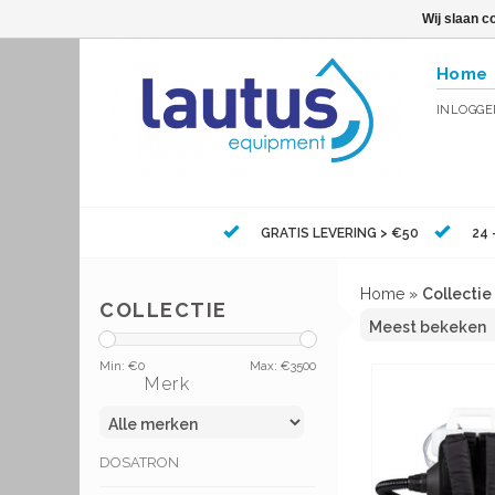
Wij slaan c
Home
INLOGG
GRATIS LEVERING > €50
24 
Home
»
Collectie
COLLECTIE
Min: €
0
Max: €
3500
Merk
DOSATRON