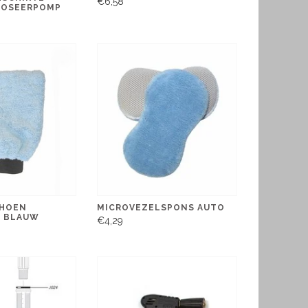
€6,58
DOSEERPOMP
HOEN
MICROVEZELSPONS AUTO
L BLAUW
€4,29