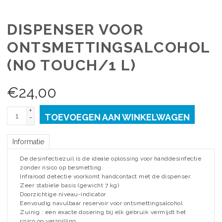
DISPENSER VOOR
ONTSMETTINGSALCOHOL
(NO TOUCH/1 L)
€
24,00
+
TOEVOEGEN AAN WINKELWAGEN
-
Informatie
De desinfectiezuil is de ideale oplossing voor handdesinfectie
zonder risico op besmetting.
Infrarood detectie voorkomt handcontact met de dispenser.
Zeer stabiele basis (gewicht 7 kg)
Doorzichtige niveau-indicator
Eenvoudig navulbaar reservoir voor ontsmettingsalcohol
Zuinig : een exacte dosering bij elk gebruik vermijdt het
risico op verspilling