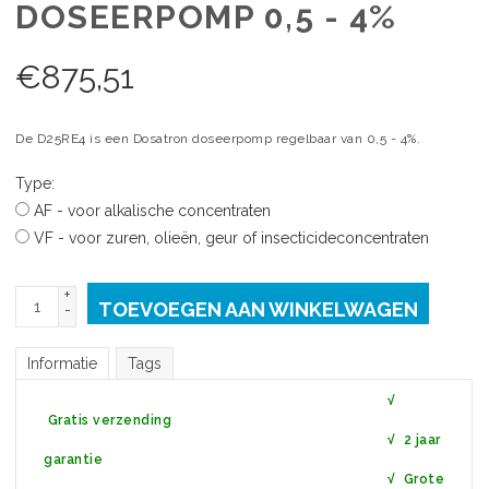
DOSEERPOMP 0,5 - 4%
€
875,51
De D25RE4 is een Dosatron doseerpomp regelbaar van 0,5 - 4%.
Type:
AF - voor alkalische concentraten
VF - voor zuren, olieën, geur of insecticideconcentraten
+
TOEVOEGEN AAN WINKELWAGEN
-
Informatie
Tags
√
Gratis verzending
√ 2 jaar
garantie
√ Grote