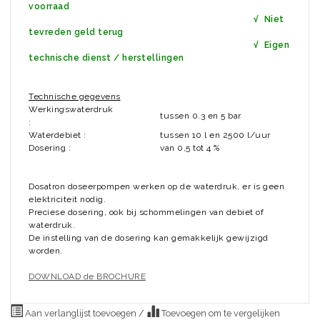
voorraad
√ Niet
tevreden geld terug
√ Eigen
technische dienst / herstellingen
Technische gegevens
Werkingswaterdruk
tussen 0.3 en 5 bar
:
Waterdebiet :
tussen 10 l en 2500 l/uur
Dosering :
van 0,5 tot 4 %
Dosatron doseerpompen werken op de waterdruk, er is geen
elektriciteit nodig.
Preciese dosering, ook bij schommelingen van debiet of
waterdruk.
De instelling van de dosering kan gemakkelijk gewijzigd
worden.
DOWNLOAD de BROCHURE
Aan verlanglijst toevoegen
/
Toevoegen om te vergelijken