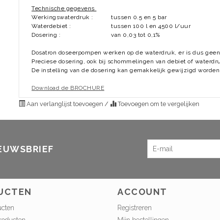
Technische gegevens
Werkingswaterdruk :
tussen 0.5 en 5 bar
Waterdebiet :
tussen 100 l en 4500 l/uur
Dosering :
van 0,03 tot 0,1%
Dosatron doseerpompen werken op de waterdruk, er is dus geen e
Preciese dosering, ook bij schommelingen van debiet of waterdr
De instelling van de dosering kan gemakkelijk gewijzigd worden
Download de BROCHURE
Aan verlanglijst toevoegen
/
Toevoegen om te vergelijken
IEUWSBRIEF
UCTEN
ACCOUNT
ucten
Registreren