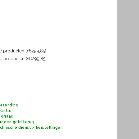
.
e producten (+€299,85)
e producten (+€299,85)
erzending
ie
ad
 terug
chnische dienst / herstellingen