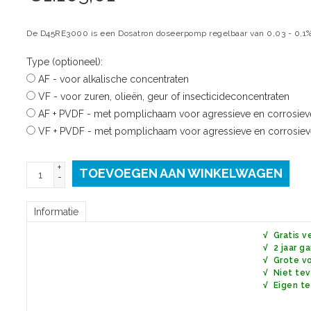
De D45RE3000 is een Dosatron doseerpomp regelbaar van 0,03 - 0,1%
Type (optioneel):
AF - voor alkalische concentraten
VF - voor zuren, olieën, geur of insecticideconcentraten
AF + PVDF - met pomplichaam voor agressieve en corrosiev
VF + PVDF - met pomplichaam voor agressieve en corrosiev
+
TOEVOEGEN AAN WINKELWAGEN
-
Informatie
√ Gratis v
√ 2 jaar garant
√ Grote voorra
√ Niet tevreden geld
√ Eigen te