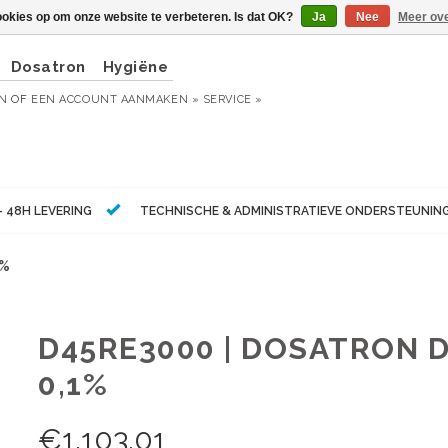
ookies op om onze website te verbeteren. Is dat OK?
Ja
Nee
Meer ove
Dosatron
Hygiëne
EN
OF
EEN ACCOUNT AANMAKEN »
SERVICE »
- 48H LEVERING
TECHNISCHE & ADMINISTRATIEVE ONDERSTEUNIN
1%
D45RE3000 | DOSATRON D
0,1%
€
1.103,01