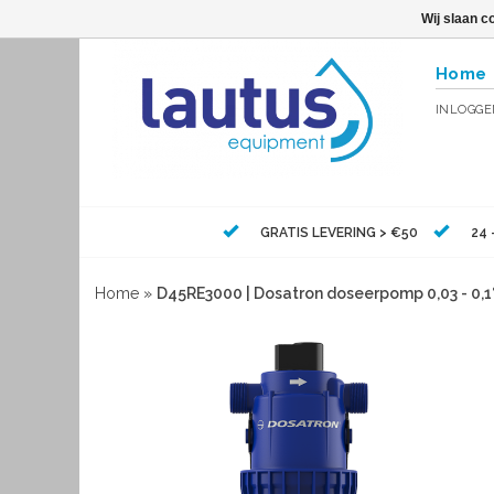
Wij slaan c
Home
INLOGG
GRATIS LEVERING > €50
24 
Home
»
D45RE3000 | Dosatron doseerpomp 0,03 - 0,