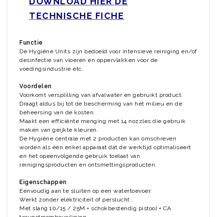
DOWNLOAD HIER DE
TECHNISCHE FICHE
Functie
De Hygiëne Units zijn bedoeld voor intensieve reiniging en/of
desinfectie van vloeren en oppervlakken voor de
voedingsindustrie etc.
Voordelen
Voorkomt versplilling van afvalwater en gebruikt product.
Draagt aldus bij tot de bescherming van het milieu en de
beheersing van de kosten.
Maakt een efficiënte menging met 14 nozzles die gebruik
maken van geijkte kleuren.
De Hygiëne centrale met 2 producten kan omschreven
worden als één enkel apparaat dat de werktijd optimaliseert
en het opeenvolgende gebruik toelaat van
reinigingsproducten en ontsmettingsproducten.
Eigenschappen
Eenvoudig aan te sluiten op een watertoevoer.
Werkt zonder elektriciteit of perslucht .
Met slang 10/15 / 25M + schokbestendig pistool + CA