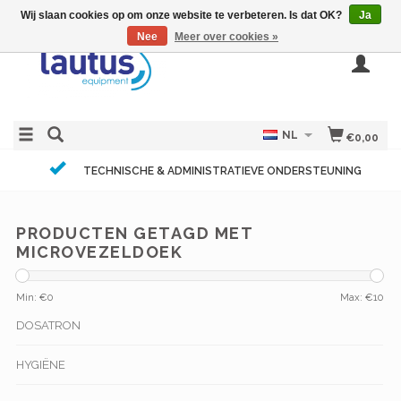
Wij slaan cookies op om onze website te verbeteren. Is dat OK?
Ja
Nee
Meer over cookies »
NL
€0,00
TECHNISCHE & ADMINISTRATIEVE ONDERSTEUNING
PRODUCTEN GETAGD MET
MICROVEZELDOEK
Min: €
0
Max: €
10
DOSATRON
HYGIËNE